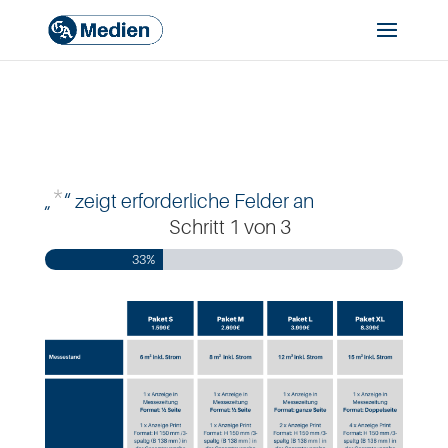
*
„
“ zeigt erforderliche Felder an
Schritt
1
von
3
33%