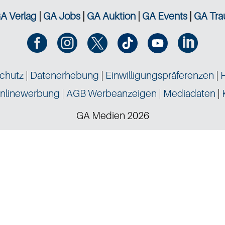
A Verlag
|
GA Jobs
|
GA Auktion
|
GA Events
|
GA Tra




chutz
|
Datenerhebung
|
Einwilligungspräferenzen
|
nlinewerbung
|
AGB Werbeanzeigen
|
Mediadaten
|
GA Medien 2026