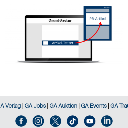
A Verlag
|
GA Jobs
|
GA Auktion
|
GA Events
|
GA Tra



