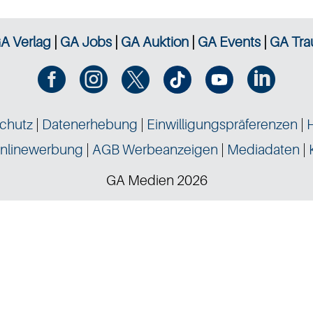
A Verlag
|
GA Jobs
|
GA Auktion
|
GA Events
|
GA Tra




chutz
|
Datenerhebung
|
Einwilligungspräferenzen
|
nlinewerbung
|
AGB Werbeanzeigen
|
Mediadaten
|
GA Medien 2026