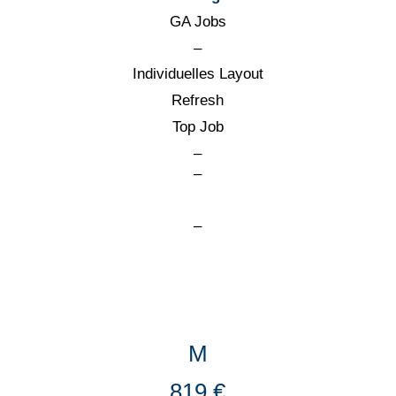
GA Jobs
–
Individuelles Layout
Refresh
Top Job
–
–
–
M
819 €