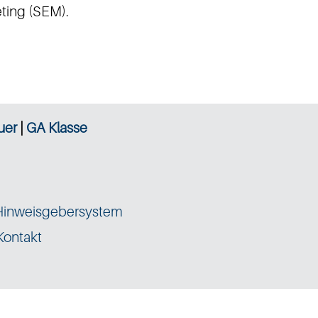
ting (SEM).
uer
|
GA Klasse
Hinweisgebersystem
Kontakt