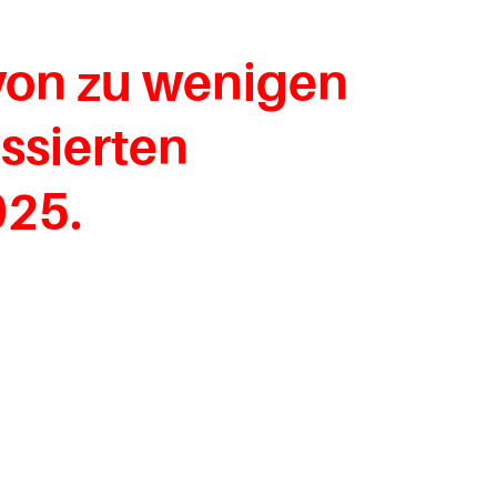
von zu wenigen
essierten
025.