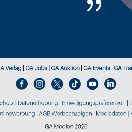
{
A Verlag
|
GA Jobs
|
GA Auktion
|
GA Events
|
GA Tra




chutz
|
Datenerhebung
|
Einwilligungspräferenzen
|
nlinewerbung
|
AGB Werbeanzeigen
|
Mediadaten
|
GA Medien 2026